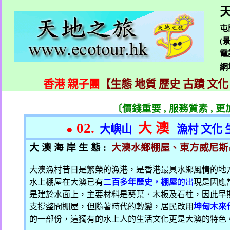
天
屯
(
電
網
香港 親子團
【生態 地質 歷史 古蹟 文化
〔價錢重要
,
服務質素
,
更
02.
大 澳
●
大嶼山
漁村 文化 
大 澳 海 岸 生 態
:
大澳水鄉棚屋、東方威尼斯
大澳漁村昔日是繁榮的漁港，是香港最具水鄉風情的地
水上棚屋在大澳已有
二百多年歷史，棚屋
的出
現是因應
是建於水面上，主要材料是葵葉．木板及石柱，因此早
支撐整間棚屋，但隨著時代的轉變，居民改用
坤甸木來
的一部份，這獨有的水上人的生活文化更是大澳的特色