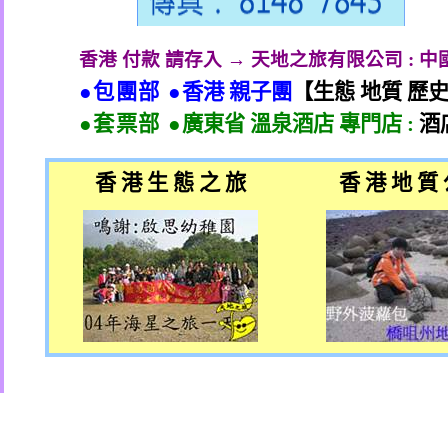
香港 付款 請存入 → 天地之旅有限公司
:
中
●包團部 ●
香港 親子團
【生態 地質 歷
●套票部 ●
廣東省 溫泉酒店 專門店
:
酒
香 港 生 態 之 旅
香 港 地 質