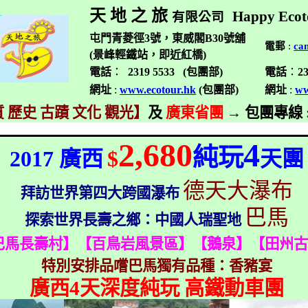
天 地 之 旅
Happy Ecot
有限公司
屯門青菱徑3號，東威閣B30號舖
電郵
:
ca
(景峰輕鐵站，即近紅橋)
電話
：
2319 5533 (
包團部
)
電話
：
2
網址
:
www.ecotour.hk
(
包團部
)
網址
:
ww
 歷史 古蹟 文化 觀光】
及
廣東省團
→
包團專線
2,680
4
純玩
2017
廣西
$
天團
德天大瀑布
拜訪世界第四大跨國瀑布
巴馬
探索世界長壽之鄉：中國人瑞聖地
巴馬長壽村】【百鳥岩風景區】【鵝泉】【田州
特別安排品嚐巴馬獨有品種：香豬宴
廣西
4
天深度純玩 高鐵動車團