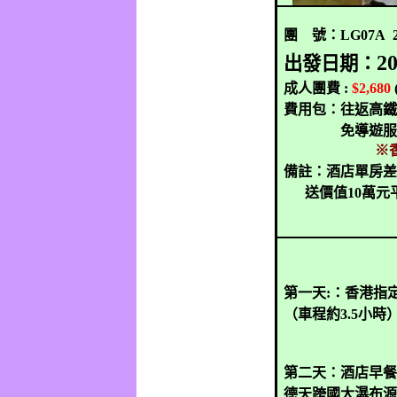
團
號：
LG07A
2
2
出發日期：
成人團費
:
$2,680
費用包：
往返高鐵
免導遊服
※
備註：酒店單房
送價值
10
萬元
第一天
:
：香港指
（車程約
3.5
小時
第二天：酒店早餐
德天跨國大瀑布源