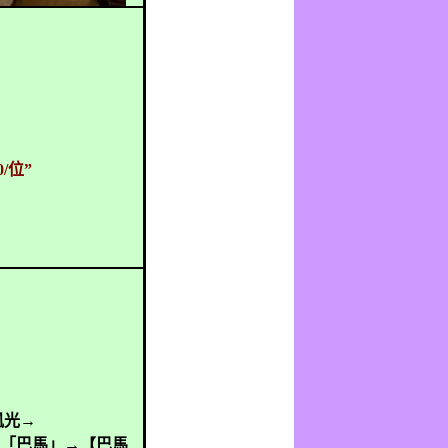
0/
位”
風光→
「巴馬」→【巴馬