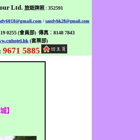
our Ltd.
旅遊牌照
:
352591
ndy6018@gmail.com
/
sandyhk28@gmail.com
319 0255
(
會員部
)
傳真
：
8148 7843
w.cnhotel.hk
(
套票部
)
9671 5885
:
古城】