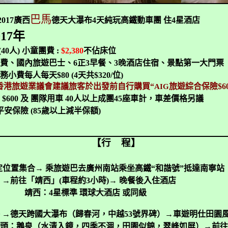
巴馬
017
廣西
德天大瀑布
4
天純玩高鐵動車團
住
4
星酒店
017
年
(40
人
)
小童團費
:
$2,380
不佔床位
費、國內旅遊巴士、
6
正
3
早餐、
3
晚酒店住宿、景點第一大門票
務小費每人每天
$80 (4
天共
$320/
位
)
香港旅遊業議會建議旅客於出發前自行購買“
旅遊綜合保險
$6
AIG
差
$600
及 團隊用車
40
人以上成團
45
座車計，車差價格另議
平安保險
(85
歲以上減半保額
)
【行
程】
定位置集合→ 乘旅遊巴去廣州南站乘坐高鐵“和諧號”抵達南寧站
）→前往「靖西」
(
車程約
3
小時
)
→ 晚餐後入住酒店
靖西：
4
星標準 環球大酒店 或同級
 →德天跨國大瀑布（歸春河，中越
53
號界碑）→車遊明仕田園
頭：鵝泉（水清入鏡，四季不涸，田園似錦，翠峰如屏）→前往