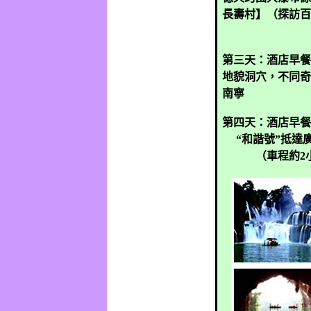
長壽村】（探訪百
第三天：酒店早餐
地貌洞穴，不同奇
南寧
第四天：酒店早餐
“和諧號”抵達
（車程約
2