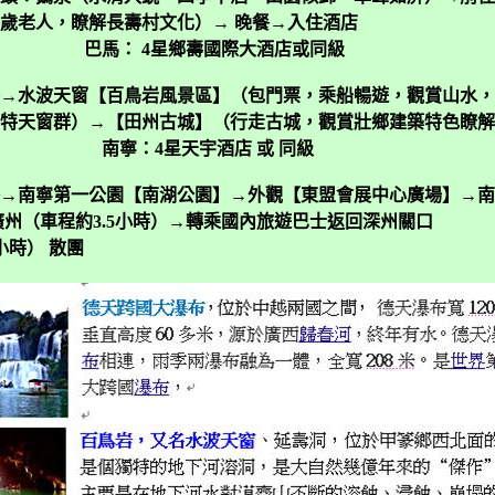
歲老人，瞭解長壽村文化）→ 晚餐→入住酒店
巴馬：
4
星鄉壽國際大酒店或同級
→水波天窗【百鳥岩風景區】（包門票，乘船暢遊，觀賞山水，
特天窗群）→【田州古城】（行走古城，觀賞壯鄉建築特色瞭解
南寧：
4
星天宇酒店 或 同級
→南寧第一公園【南湖公園】→外觀【東盟會展中心廣場】→南
廣州（車程約
3.5
小時）→轉乘國內旅遊巴士返回深州關口
小時） 散團