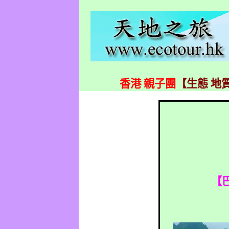
香港 親子團
【生態 地質
【