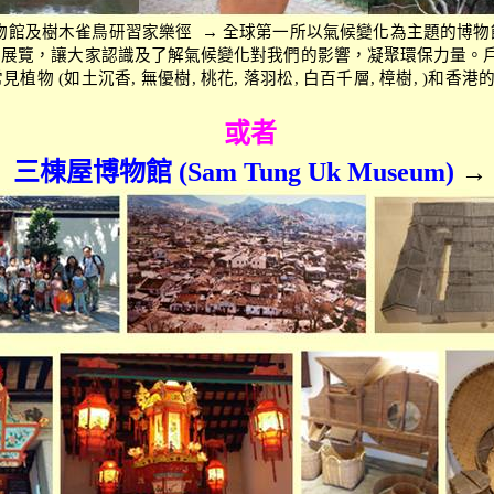
物館及樹木雀鳥研習家樂徑
→
全球第一所以氣候變化為主題的博物
動展覽，讓大家認識及了解氣候變化對我們的影響，凝聚環保力量。
常見植物
(
如土沉香
,
無優樹
,
桃花
,
落羽松
,
白百千層
,
樟樹
, )
和香港
或者
三棟屋博物館
(Sam Tung Uk Museum)
→