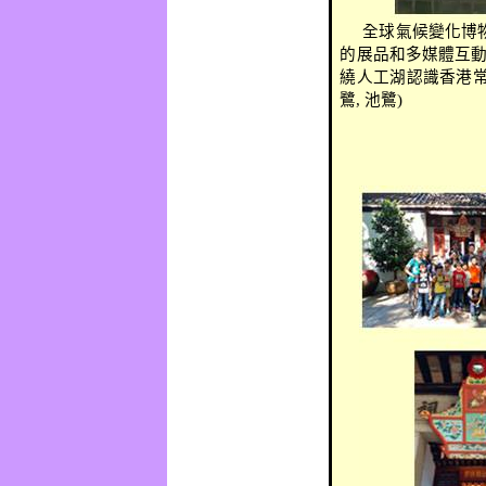
全球氣候變化博
的展品和多媒體互
繞人工湖認識香港
鷺
,
池鷺
)