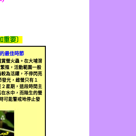
加重要〕
的最佳時節
觀賞螢火蟲。在大埔滘
息繁殖，活動範圍一般
蟲較為活躍，不停閃亮
節發光，雌螢只有１
至２星期，這段時間主
活在水中，而陸生的螢
時可能警戒地停止發