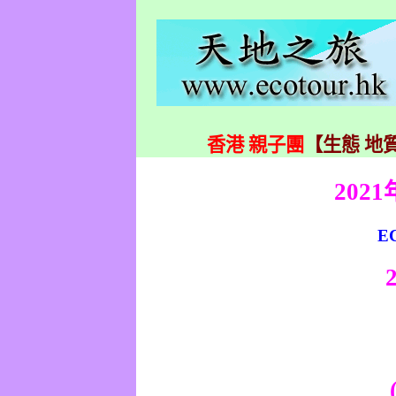
香港 親子團
【生態 地質
2021
E