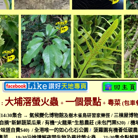
大埔滘
螢火蟲
一個景點
粵菜
 :
+
+
(
包車
口
14:30
集合 →
氣候變化博物館
/
三棟屋博
及樹木雀鳥研習家樂徑
自摘
”
新鮮蔬菜瓜果
/
有機
“
火龍果
”
生態農莊
(
未包門票
$20) /
機
合味道自費
$40) /
全港唯一的如心化石公園
/
菠蘿園有機薈低碳
粵菜
→
19:30
沿途講解夜間生物及尋找螢火蟲 →
21:30
集合點解