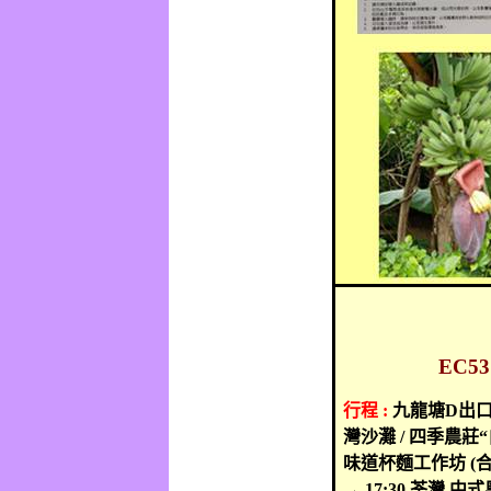
EC53
行程
:
九龍塘
D
出
灣沙灘
/
四季農莊
“
味道杯麵工作坊
(
→
17:30
荃灣
中式