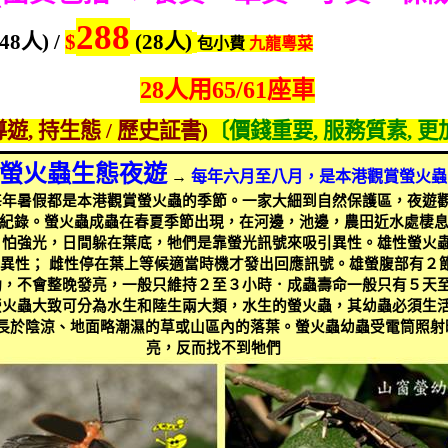
288
(48
人
) /
$
(28
人
)
包小費
九龍
粵菜
28
人用
65/61
座車
導遊
,
持生態
/
歷史証書
)
〔價錢重要
,
服務質素
,
更
螢火蟲生態夜遊
→
每年六月至八月，是本港觀賞螢火蟲
每年暑假都是本港觀賞螢火蟲的季節。一家大細到自然保護區，夜遊
紀錄。螢火蟲成蟲在春夏季節出現，在河邊，池邊，農田近水處棲
，怕強光，日間躲在葉底，牠們是靠螢光訊號來吸引異性。雄性螢火
異性； 雌性停在葉上等候適當時機才發出回應訊號。雄螢腹部有２
動，不會整晚發亮，一般只維持２至３小時．成蟲壽命一般只有５天
螢火蟲大致可分為水生和陸生兩大類，水生的螢火蟲，其幼蟲必須生
長於陰涼、地面略潮濕的草或山區內的落葉。螢火蟲幼蟲受電筒照射
亮，反而找不到牠們