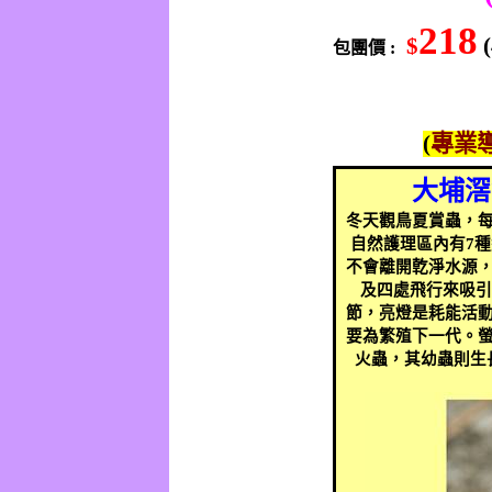
218
$
包團價
:
(
專業
大埔滘
冬天觀鳥夏賞蟲，
自然護理區內有
7
種
不會離開亁淨水源
及四處飛行來吸引
節，亮燈是耗能活
要為繁殖下一代。
火蟲，其幼蟲則生