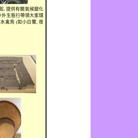
館
,
提供有關氣候變化
戶外生態行帶領大家環
的水禽鳥
(
如小白鷺
,
夜