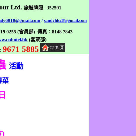
our Ltd.
旅遊牌照
:
352591
ndy6018@gmail.com
/
sandyhk28@gmail.com
319 0255
(
會員部
)
傳真
：
8148 7843
w.cnhotel.hk
(
套票部
)
9671 5885
:
蟲
活動
粵菜
日
險
)