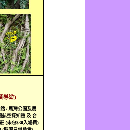
餐導遊
)
物館
/
馬灣公園及馬
場航空探知館
及
合
農莊
(
未包
$30
入場費
)
散
(
時間只供參考
)