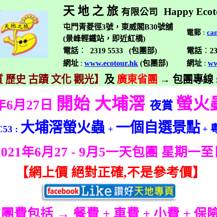
天 地 之 旅
Happy Ecot
有限公司
屯門青菱徑3號，東威閣B30號舖
電郵
:
ca
(景峰輕鐵站，即近紅橋)
電話
：
2319 5533 (
包團部
)
電話
：
2
網址
:
www.ecotour.hk
(
包團部
)
網址
:
ww
 歷史 古蹟 文化 觀光】
及
廣東省團
→
包團專線
開始
大埔滘
螢火
年
6
月
27
日
夜
賞
大埔滘
螢火蟲
一個自選景點
C53 :
+
+
2021
年
6
月
27 - 9
月
5
一天包團 星期一至
【
網上價 絕對正確
,
不是參考價】
(
團費包括 → 餐費
+
車費
+
小費
+
保