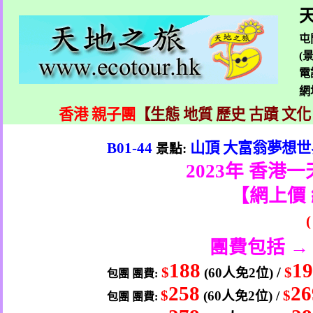
天
屯
(
電
網
香港 親子團
【生態 地質 歷史 古蹟 文化
B01-44
山頂
大富翁夢想世
景點
:
2023
年 香港一
【
網上價
團費包括 →
188
1
$
/
$
(60
人
免
2
位
)
包團
團費
:
258
26
$
$
(60
人
免
2
位
) /
包團
團費
: