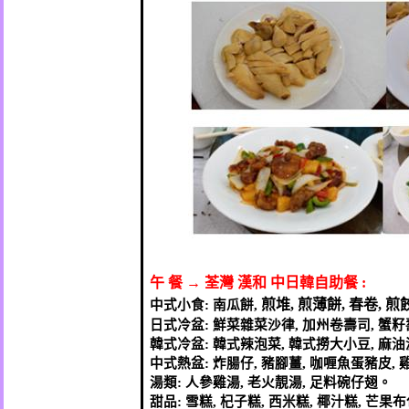
午
餐
→
荃灣
漢和
中日韓自助餐
:
煎堆
,
煎薄餅
,
春卷
,
煎
中式小食
:
南瓜餅
,
日式冷盆
:
鮮菜雜菜沙律
,
加州卷壽司
,
蟹籽
韓式冷盆
:
韓式辣泡菜
,
韓式撈大小豆
,
麻油
中式熱盆
:
炸腸仔
,
豬腳薑
,
咖喱魚蛋豬皮
,
湯類
:
人參雞湯
,
老火靚湯
,
足料碗仔翅。
甜品
:
雪糕
,
杞子糕
,
西米糕
,
椰汁糕
,
芒果布