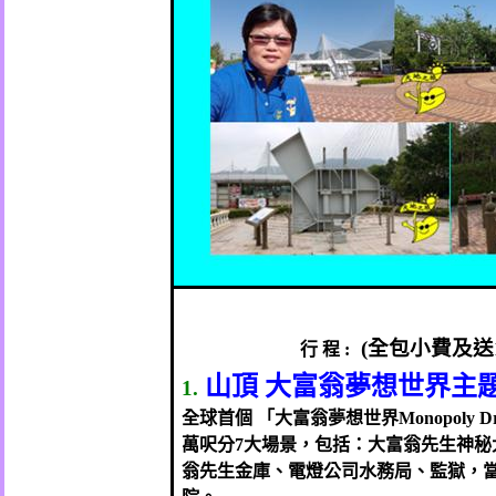
(
全包小費及送
行
程
:
山頂
大富翁夢想世界主
1.
全球首個
「大富翁夢想世界
Monopoly D
萬呎分
7
大場景，包括：大富翁先生神秘
翁先生金庫、電燈公司水務局、監獄，