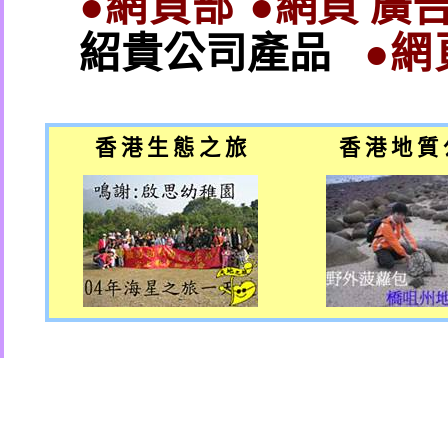
●網頁部 ●
網頁 廣告
紹貴公司產品
●網
香 港 生 態 之 旅
香 港 地 質