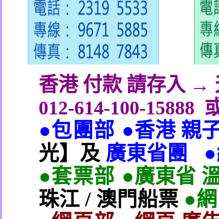
香港 付款 請存入 
012-614-100-15888
●包團部 ●
香港 親
光】及
廣東省團
●套票部 ●
廣東省 
珠江
/
澳門船票
●