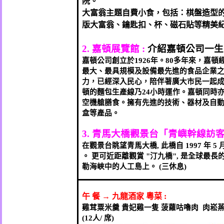
院。
大富翁主題自費小食，包括：棋盤造型
版大富翁、鑰匙扣、杯、磁石貼等精美
2.
嘉頓展覽館
:
介紹嘉頓公司一生
嘉頓公司創立於
1926
年。
80
多年來，嘉頓
最大、最具規模及設備最先進的食品企業
力，已經深入民心，陪伴著廣大市民一起
頓的麵包生產線乃
24
小時運作。嘉頓同時
空機艙膳食。擁有先進的技術、器材及自
盒等產品。
3.
青馬大橋觀景台「青嶼幹線訪
在觀景台眺望青馬大橋
,
此橋自
1997
年
5
。
更可近距離觀賞
"
汀九橋
",
是全球最長
勒海峽中的人工島上。
(
三休息
)
午
餐
→
九龍酒家
粵菜
:
雞茸粟米羹
貴妃雞一隻
菠蘿咕嚕肉
肉崧
(12
人
/
席
)