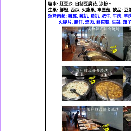
糖水
:
紅豆沙
,
自制豆腐花
,
涼粉。
生果
:
鮮橙
,
西瓜
,
火龍果
,
車厘茄
,
飲品
:
豆
燒烤肉類
:
雞翼
,
雞扒
,
豬扒
,
肥牛
,
牛肉
,
羊
火腿片
,
腸仔
,
煙肉
,
鮮東菇
,
生菜
,
茄