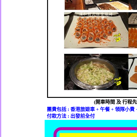
(
開車時間
及
行程先
團費包括
:
香港旅遊車
+
午餐
+
領隊小費
付款方法
:
出發前全付