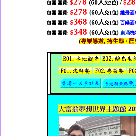
278
28
$
(60
人
) /
$
包團
團費
:
免
2
位
278
$
(60
人
)
包團 團費
:
免
1
位
維景
酒
368
$
(60
人
)
包團 團費
:
免
1
位
百樂
酒
348
$
(60
人
)
包團 團費
:
免
1
位
東涌
機
(
專業導遊
,
持生態
/
歷