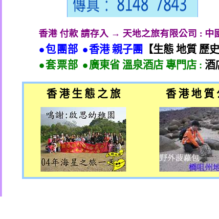
香港 付款 請存入 → 天地之旅有限公司
:
中
●包團部 ●
香港 親子團
【生態 地質 歷
●套票部 ●
廣東省 溫泉酒店 專門店
:
酒
香 港 生 態 之 旅
香 港 地 質