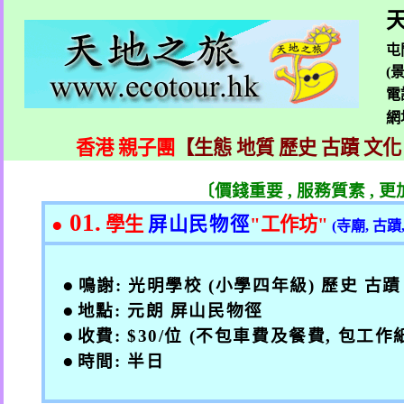
天
屯
(
電
網
香港 親子團
【生態 地質 歷史 古蹟 文化
〔價錢重要
,
服務質素
,
更
01.
●
學生
屏山民物徑
"
工作坊
"
(
寺廟
,
古蹟
●
鳴謝
:
光明學校
(
小學四年級
)
歷史 古蹟
●
地點
:
元朗 屏山民物徑
●
收費
: $30/
位
(
不包車費及餐費
,
包工作
●
時間
:
半日