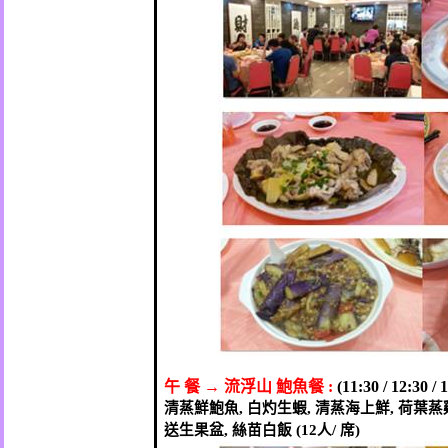
午
餐
→
流浮山
鮑魚餐
:
(11:30 / 12:30 / 
清蒸鮮鮑魚
白灼生蝦
清蒸海上鮮
荷葉蒸
,
,
,
送生果盆
絲苗白飯
人
席
,
(12
/
)