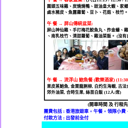
圍頭五味雞、炭燒燒鴨、豉油皇大蝦、家
鹵水豬皮、魚露蘿蔔、豆卜、花菇、枝竹
午
餐
→
屏山傳統盆菜
:
屏山神仙雞、手打梅花鮫魚丸、炸金蠔、
、南乳枝竹、清甜蘿蔔、雞油菜飯。
沒有
(
午
餐
→
流浮山
鮑魚餐
歡樂酒家
(
)
(11:30
果皮蒸鮑魚
金粟龍脷柳
白灼生海蝦
古法
,
,
,
郊外油菜
合時生果
絲苗白飯
人
席
,
,
(12
/
)
開車時間
及
行程先
(
團費包括
香港旅遊車
午餐
領隊小費
:
+
+
付款方法
出發前全付
: