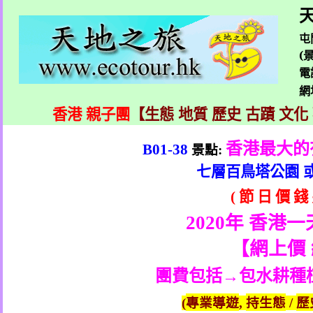
天
屯
(
電
網
香港 親子團
【生態 地質 歷史 古蹟 文化
香港最大的
景點
B01-38
:
七層百鳥塔公園
節
日
價
錢
(
2020
年 香港一
【
網上價
水耕種
團費包括→包
專業導遊
持生態
歷
(
,
/