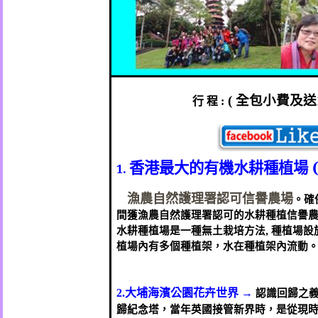
全包小費及送
行
程
(
:
香港最大的有機水耕種植場
1.
漁農自然護理署認可信譽農場
。確
間獲漁農自然護理署認可的水耕種植信譽
水耕種植場是一種無土栽培方法
,
種植場設
植場內有多個種植架，水在種植架內流動
大埔海濱公園花卉世界
→
認識回歸之
2.
歸紀念塔，當年英國接管新界時，是從現