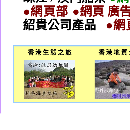
●網頁部 ●
網頁 廣告
紹貴公司產品
●網
香 港 生 態 之 旅
香 港 地 質