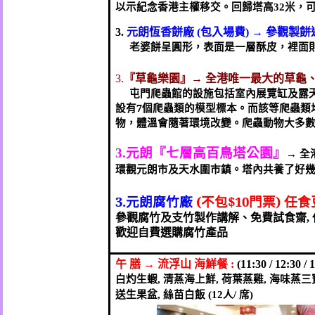
以示紀念香港主權移交。回歸塔高
米
，
32
元朗恆香餅廠
包入場費
→
參觀製餅
3.
(
)
老婆餅呈圓形，表面是一層酥皮，裡面
『草龜樂園』→
全港唯一最大的草龜
3.
屯門爬蟲館的設施包括室內展覽缸及露
設有
7
個爬蟲類的模型標本。而該等
爬蟲
類
物，體溫會隨著環境改變。爬蟲動物大多
元朗『七層高百鳥塔公園』
3.
→
全
環觀元朗市及天水圍市鎮。塔內共養了好
3.
元朗腐竹廠
(
不包
$10
門票
)
任食
參觀腐竹及支竹製作講解
、免費試食齋
,
歡迎自費選購腐竹產品
午
膳
→
流浮山
海鮮餐
:
(11:30 / 12:30 / 
白灼生蝦
清蒸海上鮮
荷葉蒸雞
海味蒸三
,
,
,
送生果盆
絲苗白飯
人
席
,
(12
/
)