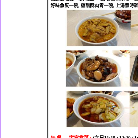
好味魚蛋一碗
糖醋酥肉青一碗
上湯煮時
,
,
午
餐
→
客家盆菜
六日
:
(
11:15 / 12:30 / 1