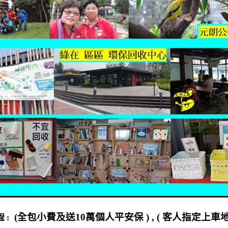
(
全包小費及送
10
萬個人平安保
) , (
客人指定上車
程
: