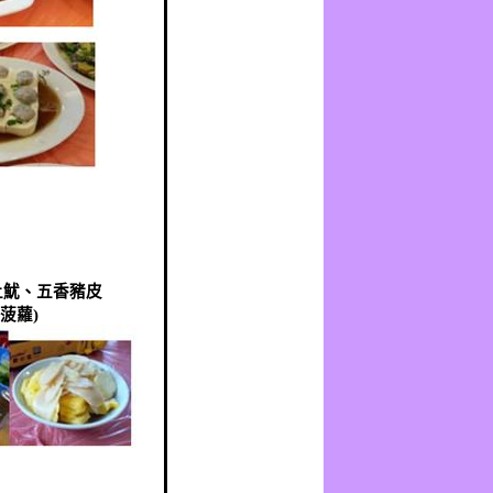
土魷、五香豬皮
菠蘿
)