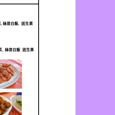
:
菜
,
絲苗白飯
,
送生果
:
菜
,
絲苗白飯
送生果