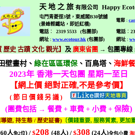
天 地 之 旅
Happy Ecot
有限公司
屯門青菱徑3號，東威閣B30號舖
電郵
:
ca
(景峰輕鐵站，即近紅橋)
電話
：
2319 5533 (
包團部
)
電話
：
2
網址
:
www.ecotour.hk
(
包團部
)
網址
:
ww
 歷史 古蹟 文化 觀光】
及
廣東省團
→
包團專線
田壁畫村、
綠在區區環保
、百鳥塔、
海鮮
2023
年 香港一天包團 星期一至日
【
網上價 絕對正確
,
不是參考價】
(
節
日
價
錢
另
議
)
險
)
(
團費包括 → 餐費
+
車費
+
小費
+
保
業導遊
,
持生態
/
歷史証書
)
〔價錢重要
,
服務質素
,
更加
208
308
(60
人
) /
$
(48
人
) /
$
(24
人
)
免
2
位
全包小費
海