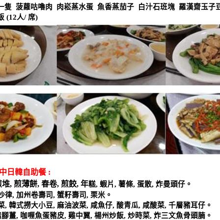
一隻
菠蘿咕嚕肉
肉崧蒸水蛋
魚香蒸茄子
白汁石班塊
羅漢齋玉子
飯
(12
人
/
席
)
中日韓自助餐
:
煎堆
,
煎薄餅
,
春卷
,
煎餃
,
年
糕
,
蝦片
,
薯條
,
蛋散
,
炸曼頭仔。
沙律
,
加州卷壽司
,
蟹籽壽司
,
栗米。
菜
,
韓式撈大小豆
,
麻油波菜
,
咸魚仔
,
酸青瓜
,
咸酸菜
,
千層豬耳仔。
豬腳薑
,
咖喱魚蛋豬皮
,
雞中翼
,
楊州炒飯
,
炒時菜
,
炸三文魚骨頭腩。