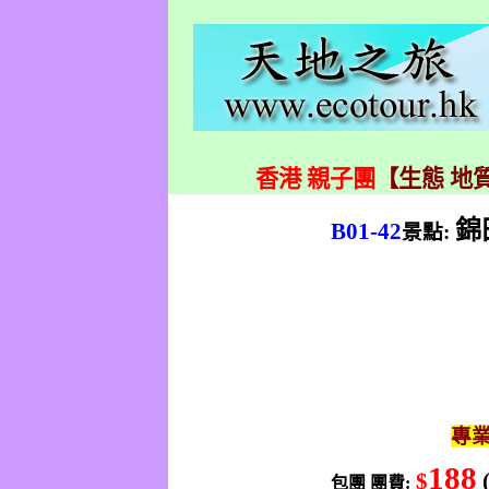
香港 親子團
【生態 地質
錦
B01-42
景點
:
專
188
$
包團
團費
: