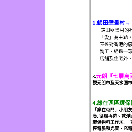
1.
錦田壁畫村→
錦田壁畫村的
「愛」為主題
表達對香港的
動工，經過一
店舖及住宅外
元朗『七層高
3.
觀元朗市及天水圍
4.
綠在區區環保
「綠在屯門」小朋
廢
,
循環再造、乾淨
環保物料工作坊
,
一
慳電膽和光管、充