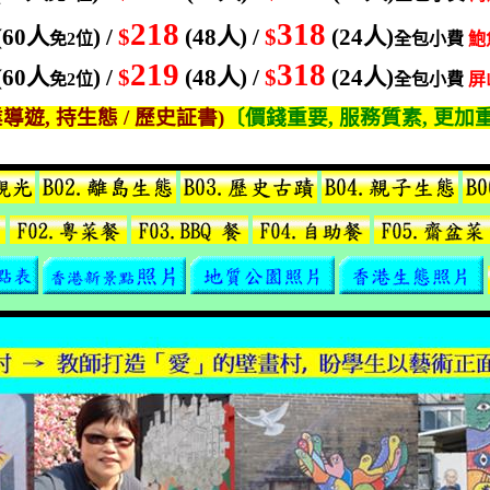
218
318
(60
人
) /
$
(48
人
) /
$
(24
人
)
免
2
位
全包小費
鮑
219
318
(60
人
) /
$
(48
人
) /
$
(24
人
)
免
2
位
全包小費
屏
業導遊
,
持生態
/
歷史証書
)
〔價錢重要
,
服務質素
,
更加