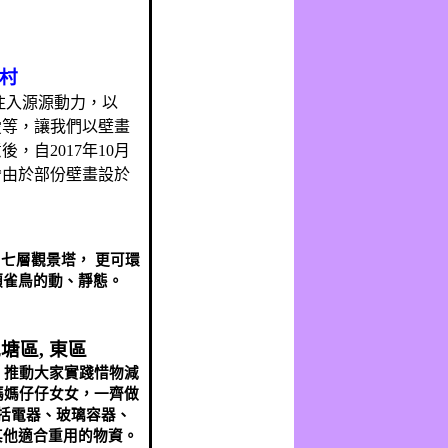
村
注入源源動力，以
愛等，讓我們以壁畫
意後，自
2017
年
10
月
*
由於部份壁畫設於
;
七層觀景塔，
更可環
類雀鳥的動、靜態。
觀塘區
,
東區
,
推動大家實踐惜物減
媽媽仔仔女女，一齊做
括電器、玻璃容器、
其他適合重用的物資。