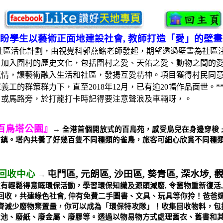
盼學生以藝術正面地建設社會
,
教師打造「愛」的壁畫
社區活化計劃，由視覺科郭燕銘老師發起，期望透過壁畫為社區
，加入圍村的歷史文化，包括圍村之愛、天佑之愛、動物之間的
感情，讓藝術融入生活和社區，發揚互愛精神。項目獲得村民同
眾義工的群策群力下，直至
2018
年
12
月，已有逾
20
幅作品面世。
*
，或馬路旁，於打龍打卡時記得要注意聲浪及車輛呀，。
百鳥塔公園』
→
全港首個開放式的百鳥苑，感受鳥兒在身邊穿梭
市鎮。塔內共養了好幾百隻不同種類的雀鳥，旅客可細心欣賞不同種
回收中心
屯門區
,
元朗區
,
沙田區
,
葵青區
,
深水埗
,
→
友有輕鬆得意嘅環保活動，學習環保知識及源頭減廢
,
令舊物重新復活
回收，共建綠色社會
,
仲有免費二手圖書、文具、玩具等你拎！爸爸
齊減少廢物棄置量，你可以成為「環保特攻隊」！收集回收物料，包
電池、廢紙、廢金屬、廢膠等。透過以物易物方式處理舊衣、舊書和