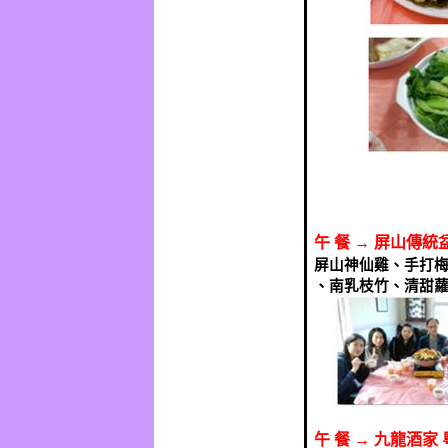
午
餐
→
屏山傳統
屏山神仙雞、手打
、南乳枝竹、清甜
午
餐
→
九龍酒家