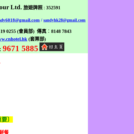
our Ltd.
旅遊牌照
:
352591
ndy6018@gmail.com
/
sandyhk28@gmail.com
319 0255
(
會員部
)
傳真
：
8148 7843
w.cnhotel.hk
(
套票部
)
9671 5885
:
餐
重要〕
鮮餐