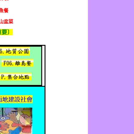
魚餐
山盆菜
重要〕