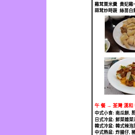
雞茸粟米羹
貴妃雞
蒜茸炒時蔬
絲苗白
午
餐
→
荃灣
漢和
中式小食
:
南瓜餅
,
日式冷盆
:
鮮菜雜菜
韓式冷盆
:
韓式辣泡
中式熱盆
:
炸腸仔
,