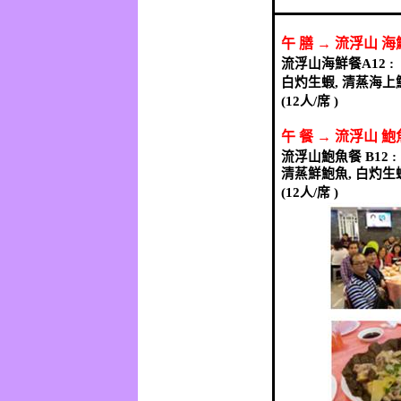
午
膳
→
流浮山
海
流浮山海鮮餐
白灼生蝦
,
清蒸海上
(12
人
/
席
)
午
餐
→
流浮山
鮑
流浮山鮑魚餐
清蒸鮮鮑魚
,
白灼生
(12
人
/
席
)