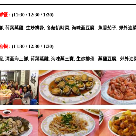
鮮餐
:
(11:30 / 12:30 / 1:30)
A12 
鮮
,
荷葉蒸雞
,
生炒排骨
,
冬菇扒時菜
,
海味蒸豆腐
,
魚香茄子
,
郊外油
魚餐
:
(11:30 / 12:30 / 1:30)
B12 
蝦
,
清蒸海上鮮
,
荷葉蒸雞
,
海味蒸三寶
,
生炒排骨
,
蒸釀豆腐
,
郊外油