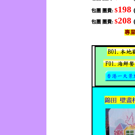
198
$
包團
團費
:
208
$
包團
團費
:
專