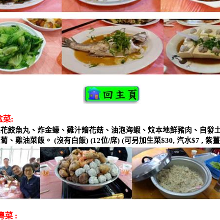
盆菜
:
梅花鮫魚丸、炸金蠔、雞汁燴花菇、油泡海蝦、炆本地鮮豬肉、自發
蘿蔔、雞油菜飯。
(
沒有白飯
) (12
位
/
席
) (
可另加生菜
$30,
汽水
$7 ,
紫薑
粵菜
: