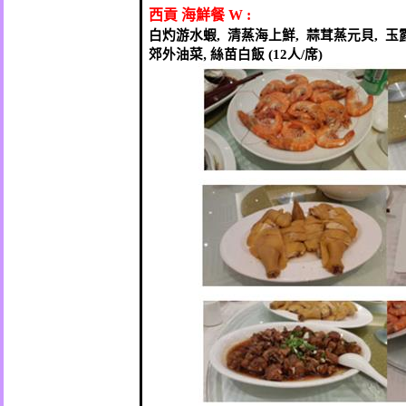
西貢
海鮮餐
W :
白灼游水蝦
清蒸海上鮮
蒜茸蒸元貝
玉
,
,
,
郊外油菜
,
絲苗白飯
人
席
(12
/
)