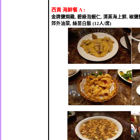
西貢
海鮮餐
A :
金牌鹽焗雞
碧綠泡蝦仁
清蒸海上鮮
椒鹽
,
,
,
郊外油菜
絲苗白飯
人
席
,
(12
/
)