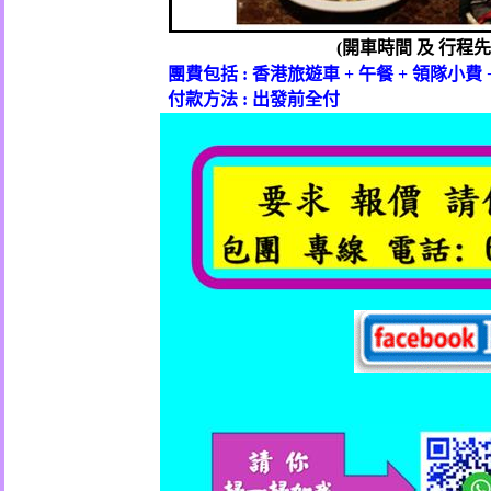
開車時間
及
行程先
(
團費包括
香港旅遊車
午餐
領隊小費
:
+
+
付款方法
出發前全付
: