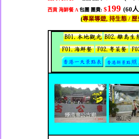
199
人
$
(60
西貢
海鮮餐
包團 團費
A
:
專業導遊
持生態
歷
(
,
/