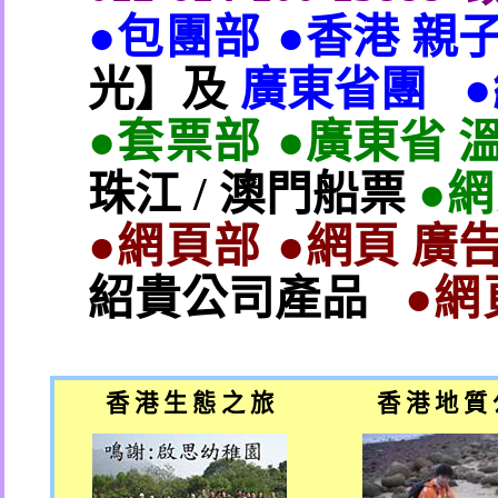
●包團部 ●
香港 親
光】及
廣東省團
●套票部 ●
廣東省 
珠江
/
澳門船票
●
●網頁部 ●
網頁 廣告
紹貴公司產品
●網
香 港 生 態 之 旅
香 港 地 質