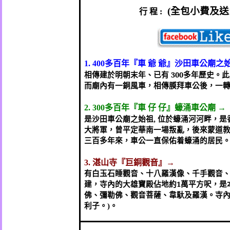
全包小費及送
行
程
(
:
多百年『車
爺
爺』沙田車公廟之
1. 400
相傳建於明朝末年、已有
300
多年歷史。此
而廟內有一銅風車，相傳膜拜車公後，一
多百年『車
仔
仔』蠔涌車公廟
→
2. 300
是沙田車公廟之始祖
,
位於蠔涌河河畔，是
大將軍，曾平定華南一場叛亂，後來蒙道
三百多年來，車公一直保佑着蠔涌的居民
湛山寺『巨銅觀音』→
3.
有白玉石睡觀音、十八羅漢像、千手觀音
建，寺內的大雄寶殿佔地約
1
萬平方呎，是
佛、彌勒佛、觀音菩薩、韋馱及羅漢。寺
利子。
。
)