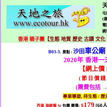
天
屯
(
電
網
香港 親子團
【生態 地質 歷史 古蹟 文化
車公廟
沙田
B03-3.
景點
:
2020
年 香港一
【
網上價
節
日
價
錢
(
(
團費包括 →
專業導遊
持生態
歷
,
/
179
$
(60
西貢
海鮮餐
包團
團費
W
: