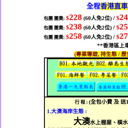
全程
香港直車
228
2
$
/
$
(60
人
免
2
位
)
包團
團費
:
238
2
$
/
$
(60
人
免
2
位
)
包團
團費
:
258
2
$
/
$
(60
人
免
2
位
)
包團
團費
:
**
香港區上
(
專業導遊
,
持生態
/
歷
(
全包小費
及
送
行
程
:
1.
大澳海岸生態
:
大澳
水上棚屋、橫水