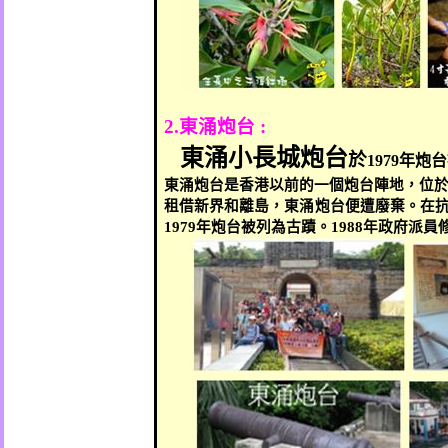
2.
東涌炮台
:
東涌小長城炮台
於
1979
年炮台
東涌炮台是香港以前的一個炮台陣地，位
租借新界和離島，東涌炮台便遭廢棄。在
1979
年炮台被列為古蹟。
1988
年政府派員