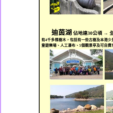
迪茵湖
佔地達
30
公頃
→
有
4
千多棵樹木，包括有一些古樹及本港少
童遊樂場、人工瀑布、
5
個觀景亭及可自費