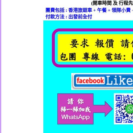
(
開車時間
及
行程先
團費包括
:
香港旅遊車
+
午餐
+
領隊小費
付款方法
:
出發前全付