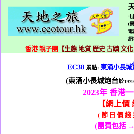
天
屯
(
電
網
香港 親子團
【生態 地質 歷史 古蹟 文化
EC38
東涌小長城
景點
:
(
東涌小長城炮台
於
1979
2023
年 香港
【
網上價
(
節
日
價
錢
(
團費包括 →