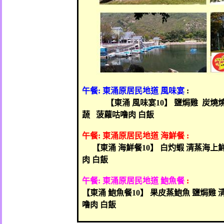
午餐
:
東涌原居民地道 風味宴
:
【東涌 風味宴
10
】 鹽焗雞 炭燒
蔬
菠蘿咕噜肉 白飯
午餐
:
東涌原居民地道 海鮮餐
:
【東涌 海鮮餐
10
】 白灼蝦 清蒸海上
肉 白飯
午餐
:
東涌原居民地道 鮑魚餐
:
【東涌 鮑魚餐
10
】 果皮蒸鮑魚 鹽焗雞 
噜肉 白飯