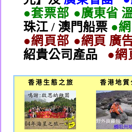
●套票部 ●
廣東省 
珠江
/
澳門船票
●
●網頁部 ●
網頁 廣告
紹貴公司產品
●網
香 港 生 態 之 旅
香 港 地 質