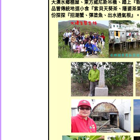
大澳水鄉棚屋、東方威尼斯吊橋、踏上『
品嘗傳統地道小食『紫貝天葵茶、隱婆茶
份探探『招潮蟹、彈塗魚、出水通氣根』