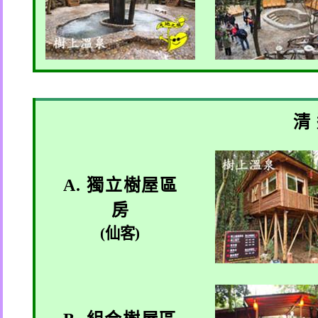
清
A.
獨立樹屋區
房
(
仙客
)