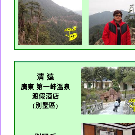
清 遠
廣東 第一峰溫泉
渡假酒店
(
別墅區
)