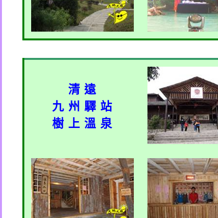
清 遠
九 州 驛 站
樹 上 溫 泉