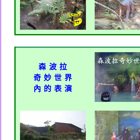
森 波 拉
奇 妙 世 界
內 的 表 演