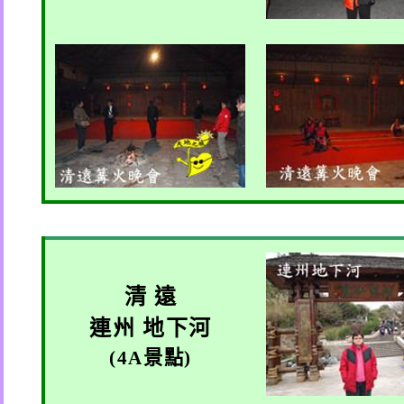
清 遠
連州 地下河
(4A
景點
)