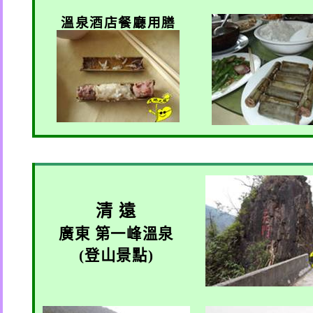
溫泉酒店餐廳用膳
清 遠
廣東 第一峰溫泉
(
登山景點
)