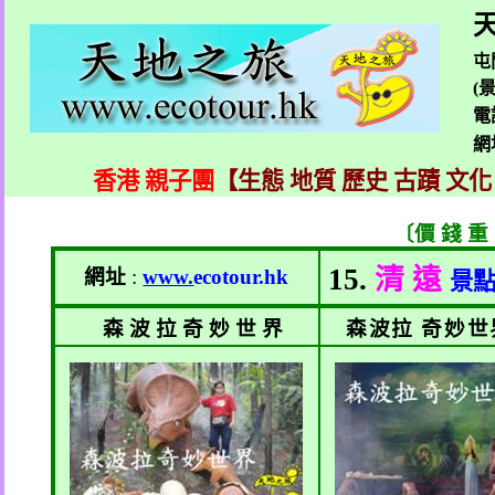
天
屯
(
電
網
香港 親子團
【生態 地質 歷史 古蹟 文化
〔價 錢 重
15.
清 遠
網址
:
www.
ecotour.hk
景
森 波 拉 奇 妙 世 界
森波拉 奇妙世