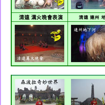
清遠 溝火晚會表演
清遠 連州 