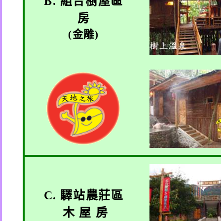
B.
組合樹屋區
房
(
金雕
)
C.
驛站農莊區
木 屋 房