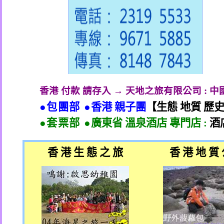
香港 付款 請存入 → 天地之旅有限公司
:
中
●包團部 ●
香港 親子團
【生態 地質 歷
●套票部 ●
廣東省 溫泉酒店 專門店
:
酒
香 港 生 態 之 旅
香 港 地 質