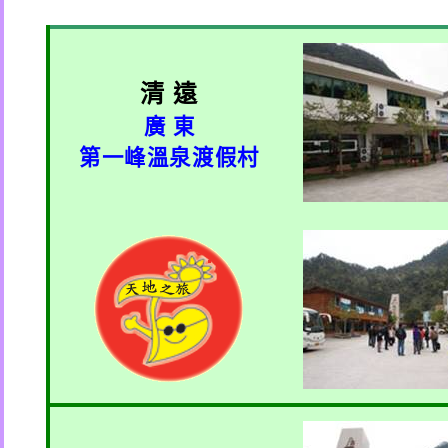
清 遠
廣 東
第一峰溫泉渡假村