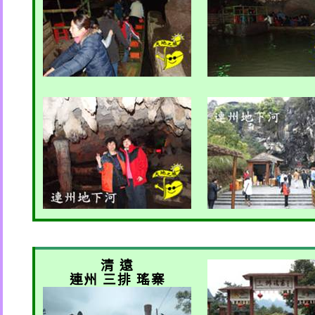
清 遠
連州 三排 瑤寨