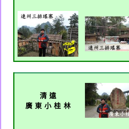
清 遠
廣 東 小 桂 林