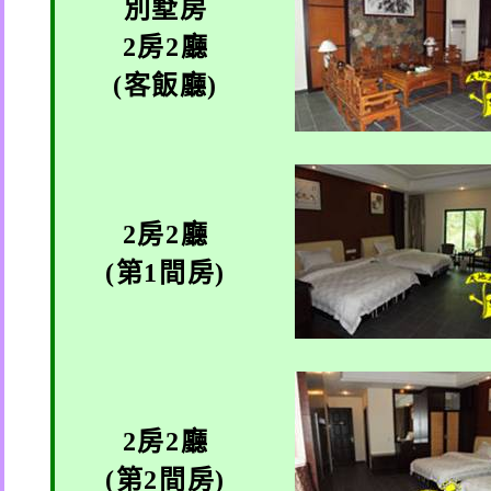
別墅房
2
房
2
廳
(
客飯廳
)
2
房
2
廳
(
第
1
間房
)
2
房
2
廳
(
第
2
間房
)