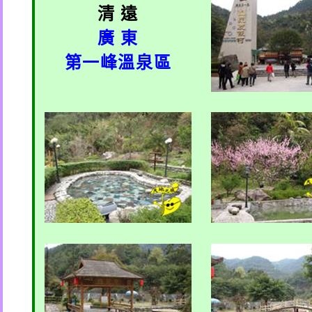
清 遠
廣 東
第一峰溫泉區