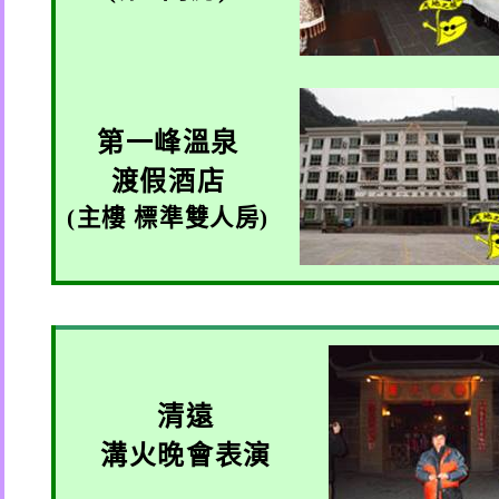
第一峰溫泉
渡假酒店
(
主樓 標準雙人房
)
清遠
溝火晚會表演