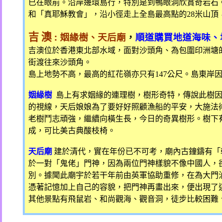
已在眼前。沿岸邊環島行，特別是到鴨眼洞欣賞奇岩石
和「真耶穌教會」，沿小徑走上全島最高點的
28
米山頂
吉 澳
:
姻緣樹、天后廟
，
順道購買地道海味、
吉澳位於香港東北部水域，面對沙頭角、為包圍印洲塘
街渡往來沙頭角。
島上地勢不高，最高的紅花嶺亦只有
147
公尺。島東岸
姻緣樹
島上有求姻緣的連理樹，樹形奇特，傳說此樹因
的視線，天后娘娘為了要好好照顧漁船的平安，大施法
老樹鬥志頑強，繼續向橫生長，今日的奇異樹形。樹下
成，可比美古典酸枝椅。
天后廟
建於清代，實在年份已不可考，廟內古鐘鑄有「
於一對「鬼佬」門神，因為兩位門神樣貌不像中國人，
別。據聞此廟宇於若干年前由英軍協助重修，在為大門
憑著記憶加上自己的容貌，把門神再畫出來，便出現了
其他景點有飛鼠岩、和尚觀海、觀音洞，徒步比較困難