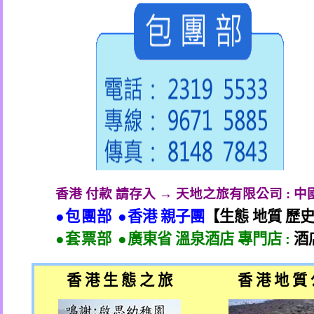
香港 付款 請存入 → 天地之旅有限公司
:
中
●包團部 ●
香港 親子團
【生態 地質 歷
●套票部 ●
廣東省 溫泉酒店 專門店
:
酒
香 港 生 態 之 旅
香 港 地 質