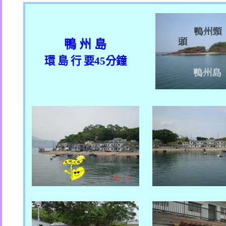
鴨 州 島
環 島 行 要
45
分鐘