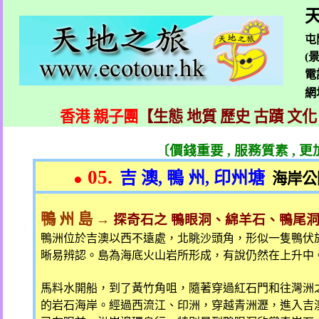
天
屯
(
電
網
香港 親子團
【生態 地質 歷史 古蹟 文化
〔價錢重要
,
服務質素
,
更
05.
吉 澳
,
鴨 州
,
印州塘
●
海岸公
鴨 州 島
→
探奇石之 鴨眼洞、綿羊石、鴨尾
鴨洲位於吉澳以西不遠處，北眺沙頭角，形似一隻鴨伏
晰易辨認。島為海底火山岩所形成，有說仍然在上升中
馬料水開船，到了黃竹角咀，隨著穿過紅石門和往灣洲
的岩石海岸。經過西流江、印洲，穿越青洲瀝，進入吉