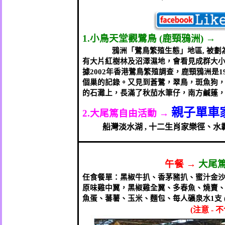
1.
小鳥天堂觀鷺鳥
(
鹿頸鴉洲
)
→
鴉洲「鷺鳥繁殖生態」地區
,
被劃
有大片紅樹林及沼澤濕地，會看見成群大小
據
2002
年香港鷺鳥繁殖調查，鹿頸鴉洲是
1
個巢的記錄。又見到蒼鷺，翠鳥，斑魚狗
的石灘上，長滿了秋茄水筆仔，南方鹹蓬
親子單車
2.
大尾篤自由活動
→
船灣淡水湖
,
十二生肖家樂徑、水
午餐
→
大尾
任食餐單：黑椒牛扒、香茅豬扒、蜜汁金
原味雞中翼，黑椒雞全翼、多春魚、燒賣
魚蛋、蕃薯、玉米、麵包、每人礦泉水
1
支
(
注意
-
不