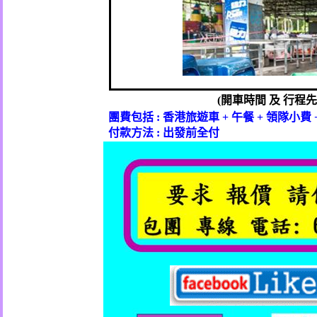
(
開車時間
及
行程先
團費包括
:
香港旅遊車
+
午餐
+
領隊小費
付款方法
:
出發前全付