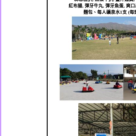
紅布腸
,
彈牙牛丸
,
彈牙魚蛋
,
爽口
麵包、每人礦泉水
1
支
(
每