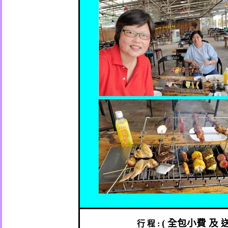
(
全包小費
及
行
程
: