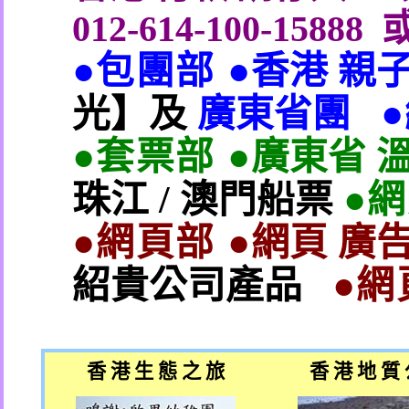
012-614-100-15888
●包團部 ●
香港 親
光】及
廣東省團
●套票部 ●
廣東省 
珠江
/
澳門船票
●
●網頁部 ●
網頁 廣告
紹貴公司產品
●網
香 港 生 態 之 旅
香 港 地 質