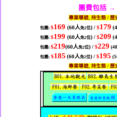
團費包括 →
專業導遊
,
持生態
/
歷
169
179
$
(60
人
) /
$
(
包團
:
免
2
位
199
209
$
(60
人
) /
$
(
包團
:
免
2
位
219
229
$
(60
人
) /
$
(4
包團
:
免
2
位
185
195
$
(60
人
) /
$
(5
包團
:
免
2
位
專業導遊
,
持生態
/
歷