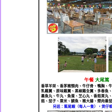
午餐
大尾篤
香草羊架、香茅豬頸肉、牛仔骨、鴨胸、
乳雞翼、原味雞翼、黑椒雞全翼、多春魚
墨魚丸、牛丸、魚蛋、芝心丸、香菇貢丸
菇、茄子、粟米、鯖魚、豬大腸、煙肉番
另送：藍尾蝦（每人一隻），煲仔