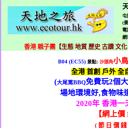
天
屯
(
電
網
香港 親子團
【生態 地質 歷史 古蹟 文化
小
B04 (EC55)
:
景點
沙頭角
全港
首創
戶外
全
(
免費玩
2
個
BBQ
大尾篤
場地環境好
,
食物味
2020
年 香港一
【
網上價
(
節
日
價
錢