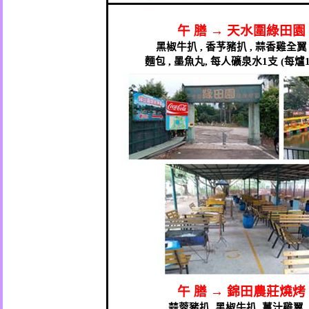
午
膳
→
天水圍綠田園
黑椒牛扒
,
香芧豬扒
,
蒜香雞全翼
麵包
,
墨魚丸
,
每人礦泉水
1
支
(
每爐
午
膳
→
錦田農莊燒烤
蒜蓉豬扒
,
黑椒牛扒
,
薑汁雞翼