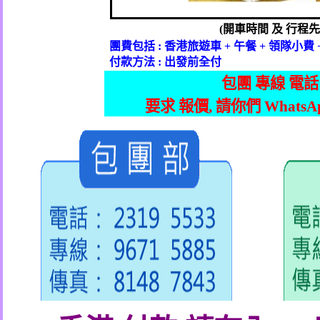
(
開車時間
及
行程先
團費包括
:
香港旅遊車
+
午餐
+
領隊小費
付款方法
:
出發前全付
包團 專線 電話
要求 報價
,
請你們
WhatsA