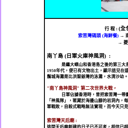
(
全
行
程
:
索罟灣碼頭
(
海鮮餐
)
→
→
菱
南丫島
(
日軍火庫神風洞
) :
是繼大嶼山和香港島之後的第三大
1950
年代，便已有文物出土，顯示這兒在遠
鬚城海灘是比洪聖爺灣的泳灘，水清沙幼
"
南丫島神風洞
"
第二次世界大戰，
日軍佔據香港時，曾把索罟灣一帶
「神風隊」，匿藏於海邊山腳的岩洞內，
軍戰敗，自殺式戰略無法實現，而今天只
索罟灣天后廟
:
這間天后廟創建的日子已不可考，相信已