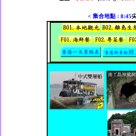
<
集合地點
: 8:45