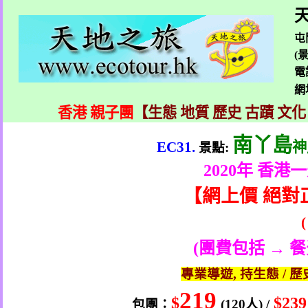
天
屯
(
電
網
香港 親子團
【生態 地質 歷史 古蹟 文化
南丫島
EC31.
神
景點
:
2020
年 香港
【
網上價 絕對
(
團費包括 → 
專業導遊
,
持生態
/
歷
219
$
$239
包團：
(120
人
) /