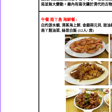
局並無大變動。廟內有兩次鑄於清代的古
午餐
南丫島
海鮮餐
:
白灼游水蝦
,
清蒸海上鮮
,
金銀蒜元貝
,
豉油
南丫靚油菜
,
絲苗白飯
(12
人
/
席
)