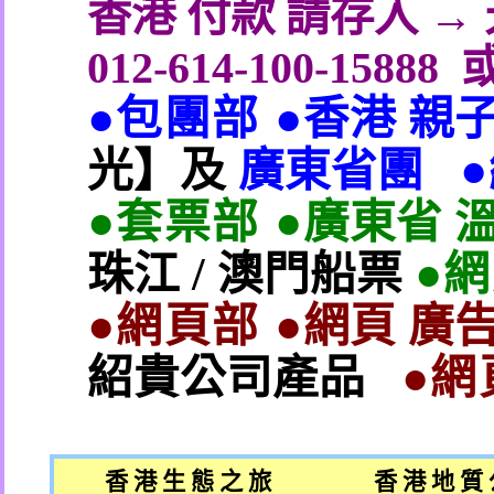
香港 付款 請存入 
012-614-100-15888
●包團部 ●
香港 親
光】及
廣東省團
●套票部 ●
廣東省 
珠江
/
澳門船票
●
●網頁部 ●
網頁 廣告
紹貴公司產品
●網
香 港 生 態 之 旅
香 港 地 質